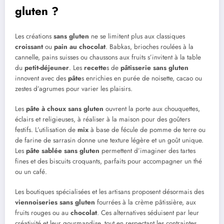
gluten ?
Les créations
sans gluten
ne se limitent plus aux classiques
croissant
ou
pain au chocolat
. Babkas, brioches roulées à la
cannelle, pains suisses ou chaussons aux fruits s’invitent à la table
du
petit-déjeuner
. Les
recette
s de
pâtisserie
sans gluten
innovent avec des
pâte
s enrichies en purée de noisette, cacao ou
zestes d’agrumes pour varier les plaisirs.
Les
pâte à choux
sans gluten
ouvrent la porte aux chouquettes,
éclairs et religieuses, à réaliser à la maison pour des goûters
festifs. L’utilisation de
mix
à base de fécule de pomme de terre ou
de farine de sarrasin donne une texture légère et un goût unique.
Les
pâte sablée
sans gluten
permettent d’imaginer des tartes
fines et des biscuits croquants, parfaits pour accompagner un thé
ou un café.
Les boutiques spécialisées et les artisans proposent désormais des
viennoiseries
sans gluten
fourrées à la crème pâtissière, aux
fruits rouges ou au
chocolat
. Ces alternatives séduisent par leur
créativité et leur gourmandise, tout en respectant les contraintes