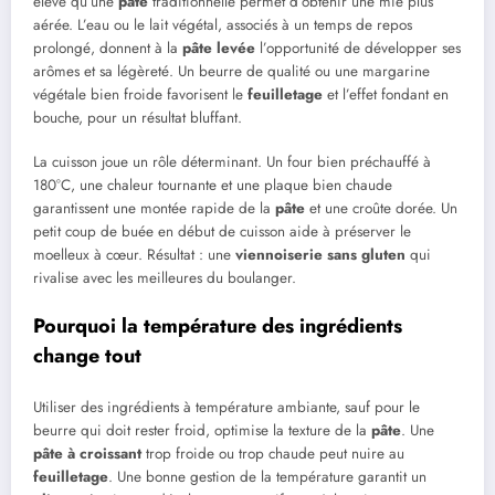
élevé qu’une
pâte
traditionnelle permet d’obtenir une mie plus
aérée. L’eau ou le lait végétal, associés à un temps de repos
prolongé, donnent à la
pâte levée
l’opportunité de développer ses
arômes et sa légèreté. Un beurre de qualité ou une margarine
végétale bien froide favorisent le
feuilletage
et l’effet fondant en
bouche, pour un résultat bluffant.
La cuisson joue un rôle déterminant. Un four bien préchauffé à
180°C, une chaleur tournante et une plaque bien chaude
garantissent une montée rapide de la
pâte
et une croûte dorée. Un
petit coup de buée en début de cuisson aide à préserver le
moelleux à cœur. Résultat : une
viennoiserie
sans gluten
qui
rivalise avec les meilleures du boulanger.
Pourquoi la température des ingrédients
change tout
Utiliser des ingrédients à température ambiante, sauf pour le
beurre qui doit rester froid, optimise la texture de la
pâte
. Une
pâte à croissant
trop froide ou trop chaude peut nuire au
feuilletage
. Une bonne gestion de la température garantit un