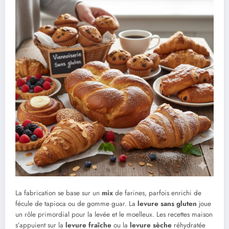
La fabrication se base sur un
mix
de farines, parfois enrichi de
fécule de tapioca ou de gomme guar. La
levure sans gluten
joue
un rôle primordial pour la levée et le moelleux. Les recettes maison
s’appuient sur la
levure fraîche
ou la
levure sèche
réhydratée