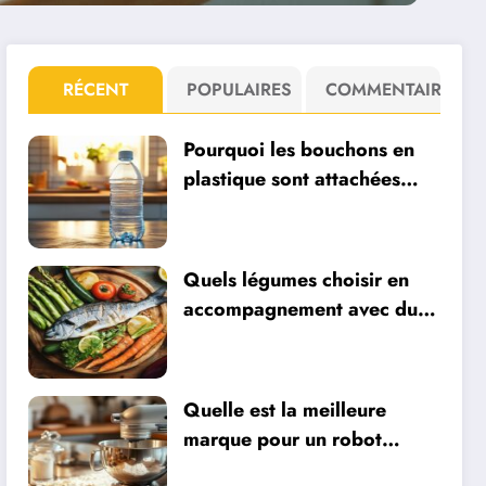
RÉCENT
POPULAIRES
COMMENTAIRE
Pourquoi les bouchons en
plastique sont attachées
aux bouteilles ?
Quels légumes choisir en
accompagnement avec du
poisson : petits pois,
carottes et céleri-rave en
vedette
Quelle est la meilleure
marque pour un robot
pâtissier ?